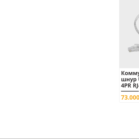
Комм
шнур 
4PR RJ
73.00