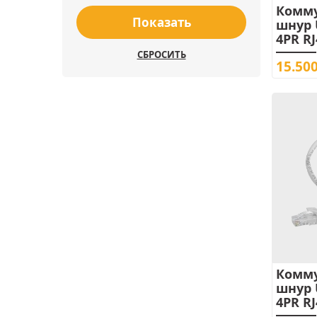
Комм
Показать
шнур 
4PR RJ
СБРОСИТЬ
15.50
Комм
шнур 
4PR RJ