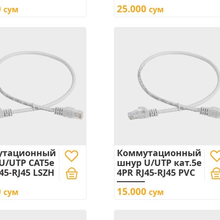
0
25.000
сум
сум
утационный
Коммутационный
U/UTP CAT5e
шнур U/UTP кат.5e
45-RJ45 LSZH
4PR RJ45-RJ45 PVC
0
15.000
сум
сум