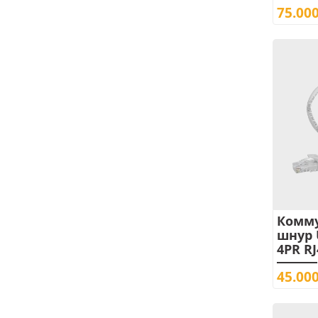
75.00
Комм
шнур 
4PR RJ
45.00