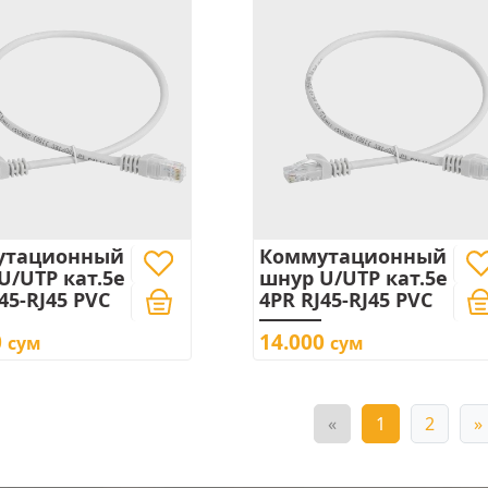
утационный
Коммутационный
U/UTP кат.5e
шнур U/UTP кат.5e
45-RJ45 PVC
4PR RJ45-RJ45 PVC
0
14.000
сум
сум
«
1
2
»