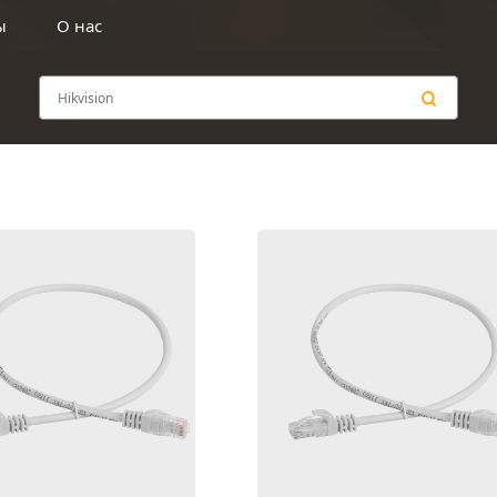
ы
О нас