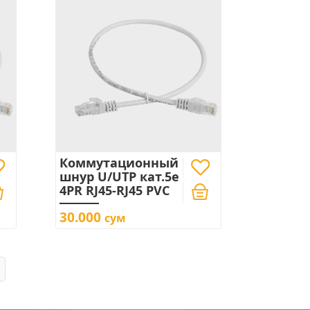
Коммутационный
шнур U/UTP кат.5e
4PR RJ45-RJ45 PVC
30.000
сум