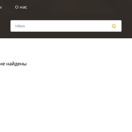
ы
О нас
не найдены