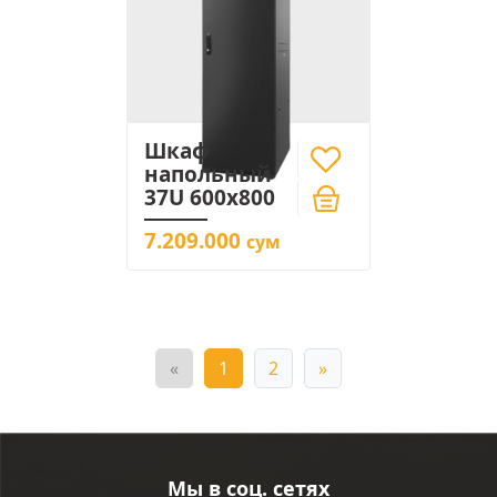
Шкаф
напольный
37U 600x800
7.209.000
сум
«
1
2
»
Мы в соц. сетях