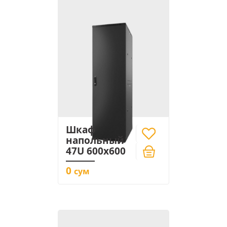
Шкаф
напольный
47U 600x600
0
сум