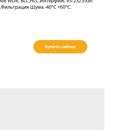
dB WDR, BLC,HLC.Интерфейс RS-232.EXIR-
, .Фильтрация Шума.-40°С +60°С.
Купить сейчас