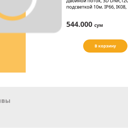
Двойной поток, 3D DNR,120
подсветкой 10м. IP66, IK08
544.000
сум
В корзину
ывы