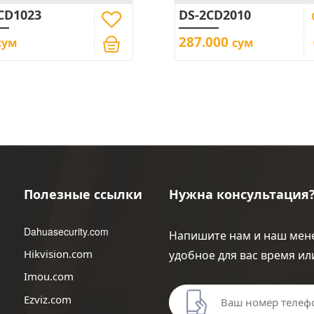
CD1023
DS-2CD2010
287.000
сум
сум
Полезные ссылки
Нужна консультация
Dahuasecurity.com
Напишите нам и наш мене
Hikvision.com
удобное для вас время и
Imou.com
Ezviz.com