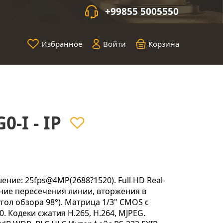
+99855 5005550
Избранное
Войти
Корзина
-I - IP
ение: 25fps@4MP(2688?1520). Full HD Real-
ение пересечения линии, вторжения в
гол обзора 98°). Матрица 1/3" CMOS с
0. Кодеки сжатия H.265, H.264, MJPEG.