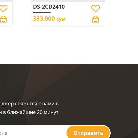
DS-2CD2410
DS-2
333.000
333
сум
?
джер свяжется с вами в
ли в ближайшие 20 минут
Отправить