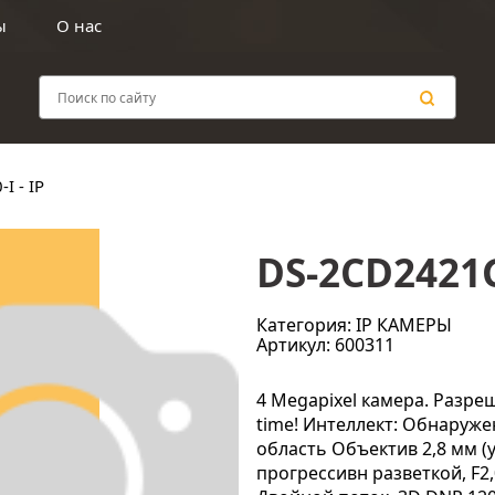
ы
О нас
I - IP
DS-2CD2421G0
Категория: IP КАМЕРЫ
Артикул: 600311
4 Megapixel камера. Разреш
time! Интеллект: Обнаруж
область Объектив 2,8 мм (у
прогрессивн разветкой, F2,